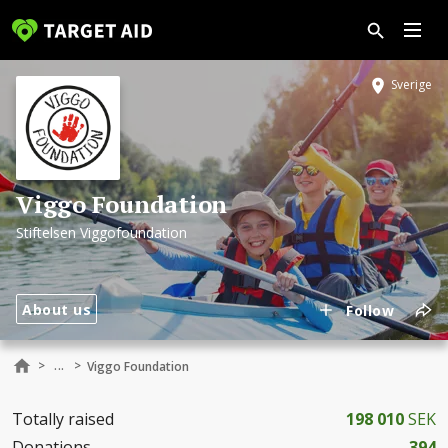
Sverige
Viggo Foundation
Stiftelsen Viggofoundation
About us
Follow
...
>
>
Viggo Foundation
Totally raised
198 010
SEK
Donations
394