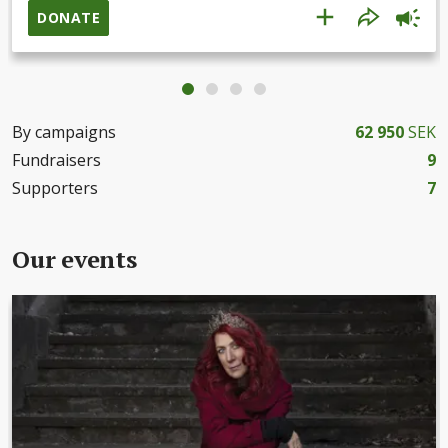
inkluderande samhälle. Tillsammans strävar vi för framtid
DONATE
där kompetens kring neuroanpassad idrottsverksamhet är
en självklarhet.
By campaigns
62 950
SEK
Fundraisers
9
Supporters
7
Our events