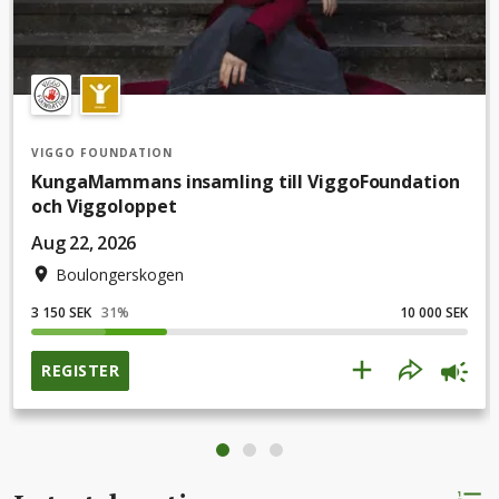
VIGGO FOUNDATION
KungaMammans insamling till ViggoFoundation
och Viggoloppet
Aug 22, 2026
Boulongerskogen
3 150 SEK
31
%
10 000 SEK
REGISTER