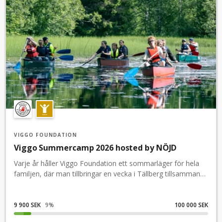
VIGGO FOUNDATION
Viggo Summercamp 2026 hosted by NÖJD
Varje år håller Viggo Foundation ett sommarläger för hela
familjen, där man tillbringar en vecka i Tällberg tillsammans
med andra NPF-familjer, för att utbyta erfaranheter, träffa
en kompis, barnen och gör olika aktiviteter tillsammans och
skapar minnesvärda upplevelser. Genom en gåva till Viggo
9 900 SEK
9
%
100 000 SEK
Summercamp blir du en del av arbetet för ett mer