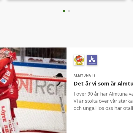
pengar behöver vi kunna låna ut utrustning. Vi vill därför
köpa in låneutrustning till Hockeyskolan. Vi ser att vi
genom att erbjuda låneutrustning kan väcka intresset
för hockey och på så sätt få fler spelare till
föreningen.Nu behöver vi din hjälp! Var med och bidra i
vår insamling till låneutrustning och hjälp oss att få fler
tjejer och killar att upptäcka glädjen med ishockey.
ALMTUNA IS
Det är vi som är Almt
I över 90 år har Almtuna va
Vi är stolta över vår star
och unga.Hos oss har otalig
har bidragit till att tusent
har fostrat SM-guldmedalj
har vi varit en plats för gl