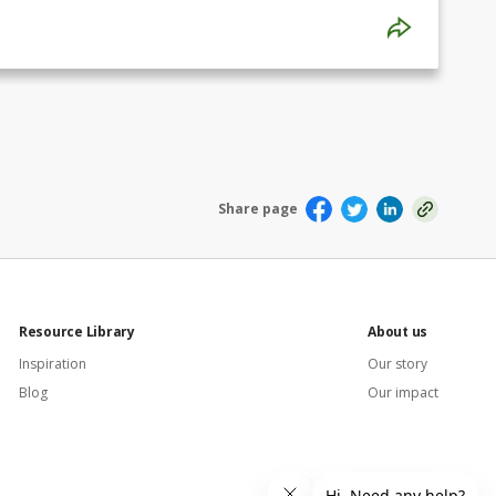
srum i många fall skapat livslånga
all hittar vi värme i vår gemenskap. Från pojkarna
n till våra elitlag och vidare upp på läktaren.
Share page
Resource Library
About us
Inspiration
Our story
Blog
Our impact