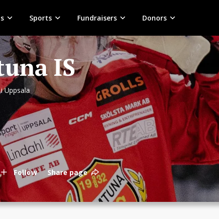
s
Sports
Fundraisers
Donors
una IS
i Uppsala
Follow
Share page