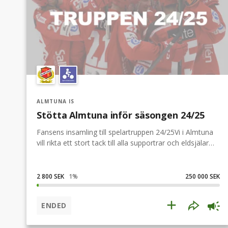
ALMTUNA IS
Stötta Almtuna inför säsongen 24/25
Fansens insamling till spelartruppen 24/25Vi i Almtuna
vill rikta ett stort tack till alla supportrar och eldsjälar
för säsongen 23/24. En säsong som på många sett
blev väldigt lyckad, men som tyvärr tog slut tidiagre än
vad vi hade önskat efter åttondelsfinal förlusten mot
2 800 SEK
1
%
250 000 SEK
Nybro.Nu vill vi i Almtuna kraftsamla inför säsongen
24/25! För att kunna ställa ett så slagkraftigt lag som
ENDED
möjligt på banan behöver vi din hjälp! Vi startar nu en
insamling som ska gå till värvning av spelare till nästa