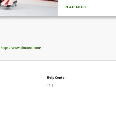
korridorer och omklädning
READ MORE
vänskapsband.I en kall ish
och flickorna i hockeyskola
https://www.almtuna.com/
Help Center
FAQ