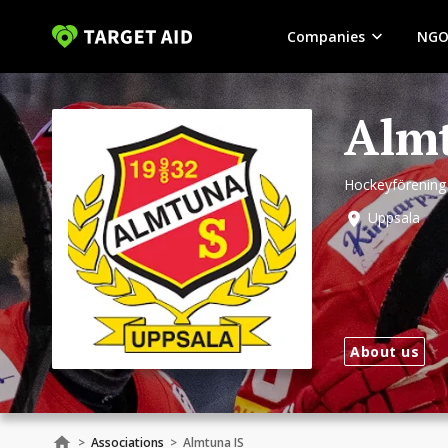
Companies
NGO
Almt
Hockeyförening 
Uppsala
About us
>
Associations
>
Almtuna IS