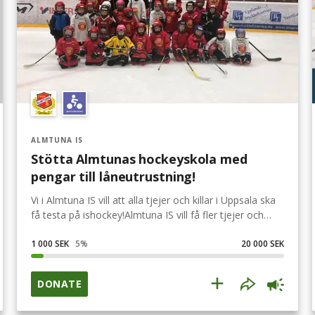
ALMTUNA IS
Stötta Almtunas hockeyskola med
pengar till låneutrustning!
Vi i Almtuna IS vill att alla tjejer och killar i Uppsala ska
få testa på ishockey!Almtuna IS vill få fler tjejer och
killar att upptäcka ishockey och känna den glädje och
gemenskap som sporten och föreningen erbjuder. I
1 000 SEK
5
%
20 000 SEK
Hockeyskolan är alla välkomna! Oavsett om man är
nybörjare eller om man redan lärt sig att åka lite
DONATE
grann.För att vi ska få så många tjejer och killar som
möjligt att våga prova på sporten utan att investera