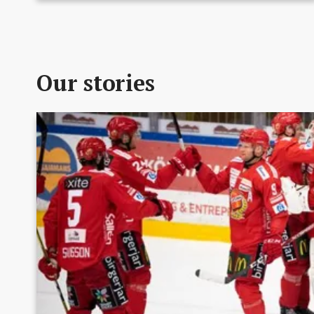
säsong. Vi vill ge klubben möjlighet, att vara med om
rätt spelare inför säsongstart till tryppbygget 24/25 och
ge oss så bra förutsättningar som möjligtMed er hjälp
så ska vi se till att göra nästa säsong till ett riktigt bra
år!Var med och gör skillnad tillsammans med klubben,
supportrar och eldsjälar!Stötta insamlingen med ett
Our stories
bidrag!Dela insamlingen i era egna sociala medier för
större spridning!Följ insamlingen genom att få
uppdateringar via mail!