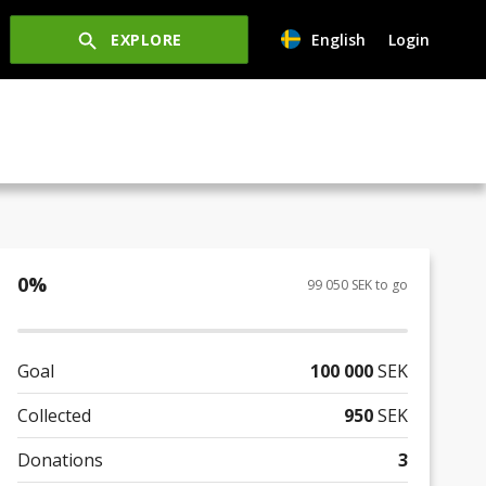
EXPLORE
English
Login
0
%
99 050 SEK to go
Goal
100 000
SEK
Collected
950
SEK
Donations
3