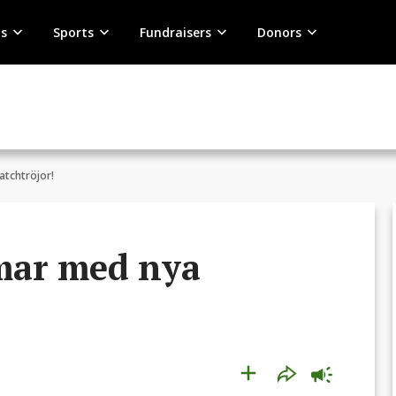
s
Sports
Fundraisers
Donors
tchtröjor!
mar med nya