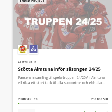
ENDED PROJECT
ALMTUNA IS
Stötta Almtuna inför säsongen 24/25
Fansens insamling till spelartruppen 24/25Vi i Almtuna
vill rikta ett stort tack till alla supportrar och eldsjälar
för säsongen 23/24. En säsong som på många sett
blev väldigt lyckad, men som tyvärr tog slut tidiagre än
vad vi hade önskat efter åttondelsfinal förlusten mot
2 800 SEK
1
%
250 000 SEK
Nybro.Nu vill vi i Almtuna kraftsamla inför säsongen
24/25! För att kunna ställa ett så slagkraftigt lag som