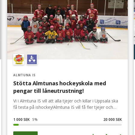
ALMTUNA IS
Stötta Almtunas hockeyskola med
pengar till låneutrustning!
Vi i Almtuna IS vill att alla tjejer och killar i Uppsala ska
få testa på ishockey!Almtuna IS vill få fler tjejer och
killar att upptäcka ishockey och känna den glädje och
gemenskap som sporten och föreningen erbjuder. I
1 000 SEK
5
%
20 000 SEK
Hockeyskolan är alla välkomna! Oavsett om man är
nybörjare eller om man redan lärt sig att åka lite