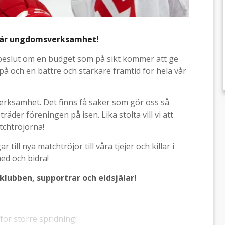
 vår ungdomsverksamhet!
beslut om en budget som på sikt kommer att ge
på och en bättre och starkare framtid för hela vår
erksamhet. Det finns få saker som gör oss så
träder föreningen på isen. Lika stolta vill vi att
tchtröjorna!
till nya matchtröjor till våra tjejer och killar i
ed och bidra!
lubben, supportrar och eldsjälar!
för större spridning!