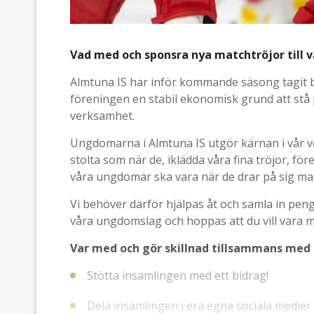
Vad med och sponsra nya matchtröjor till
Almtuna IS har inför kommande säsong tagit 
föreningen en stabil ekonomisk grund att stå 
verksamhet.
Ungdomarna i Almtuna IS utgör kärnan i vår v
stolta som när de, iklädda våra fina tröjor, före
våra ungdomar ska vara när de drar på sig ma
Vi behöver därför hjälpas åt och samla in pengar 
våra ungdomslag och hoppas att du vill vara m
Var med och gör skillnad tillsammans med k
Stötta insamlingen med ett bidrag!
Dela insamlingen i era egna sociala medier 