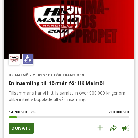
HK MALMÖ - VI BYGGER FÖR FRAMTIDEN!
En insamling till förmån för HK Malmö!
Tillsammans har vi hittills samlat in över 900.000 kr genom
olika initiativ kopplade till vår insamling
Lummaluddsuppropet.Det är såklart fantastiskt och vår
insamling fortsätter med oförminskad kraft!Stötta
14 700 SEK
7
%
200 000 SEK
insamlingen om du brinner för handboll, idrotten i Malmö
och vill vara med och bygga en stark framtid för vår
DONATE
förening.Stötta insamlingen med ett bidrag!Dela insamlingen