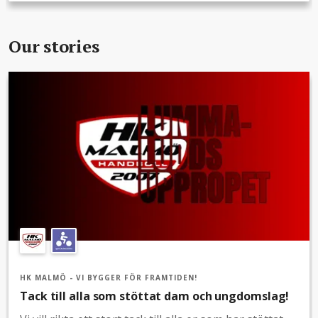
i dina egna sociala medier för större spridning!Följ
insamlingen genom att få uppdateringar via Mejl!
Our stories
HK MALMÖ - VI BYGGER FÖR FRAMTIDEN!
Tack till alla som stöttat dam och ungdomslag!