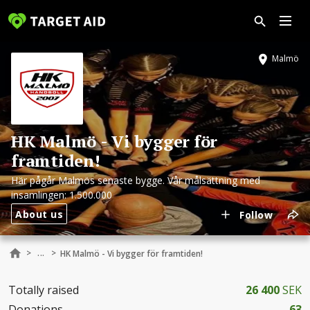
Malmö
HK Malmö - Vi bygger för
framtiden!
Här pågår Malmös senaste bygge. Vår målsättning med
insamlingen: 1.500.000
About us
Follow
...
>
>
HK Malmö - Vi bygger för framtiden!
Totally raised
26 400
SEK
Donations
63