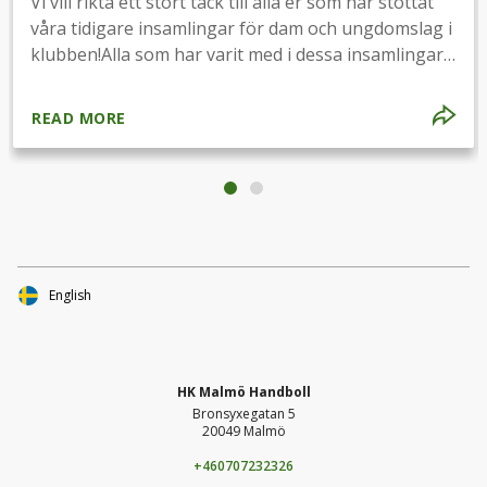
Vi vill rikta ett stort tack till alla er som har stöttat
våra tidigare insamlingar för dam och ungdomslag i
klubben!Alla som har varit med i dessa insamlingar
är självklart med i kommande utlottningar i
Lummaludds upproret.
READ MORE
English
HK Malmö Handboll
Bronsyxegatan 5
20049 Malmö
+460707232326