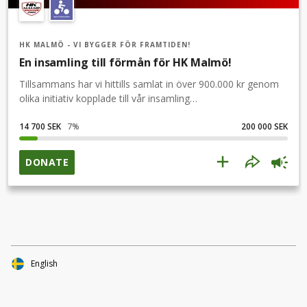
HK MALMÖ - VI BYGGER FÖR FRAMTIDEN!
En insamling till förmån för HK Malmö!
Tillsammans har vi hittills samlat in över 900.000 kr genom
olika initiativ kopplade till vår insamling
Lummaluddsuppropet.Det är såklart fantastiskt och vår
insamling fortsätter med oförminskad kraft!Stötta
14 700 SEK
7
%
200 000 SEK
insamlingen om du brinner för handboll, idrotten i Malmö
och vill vara med och bygga en stark framtid för vår
DONATE
förening.Stötta insamlingen med ett bidrag!Dela insamlingen
i dina egna sociala medier för större spridning!Följ
insamlingen genom att få uppdateringar via Mejl!
English