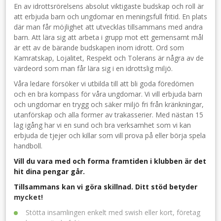
En av idrottsrörelsens absolut viktigaste budskap och roll är
att erbjuda barn och ungdomar en meningsfull fritid. En plats
där man får möjlighet att utvecklas tillsammans med andra
barn. Att lära sig att arbeta i grupp mot ett gemensamt mål
är ett av de bärande budskapen inom idrott. Ord som
Kamratskap, Lojalitet, Respekt och Tolerans är några av de
värdeord som man får lära sig i en idrottslig miljö.
Våra ledare försöker vi utbilda till att bli goda föredömen
och en bra kompass för våra ungdomar. Vi vill erbjuda barn
och ungdomar en trygg och säker miljö fri från kränkningar,
utanförskap och alla former av trakasserier. Med nästan 15
lag igång har vi en sund och bra verksamhet som vi kan
erbjuda de tjejer och killar som vill prova på eller börja spela
handboll.
Vill du vara med och forma framtiden i klubben är det
hit dina pengar går.
Tillsammans kan vi göra skillnad. Ditt stöd betyder
mycket!
Stötta insamlingen enkelt med swish eller kort, företag