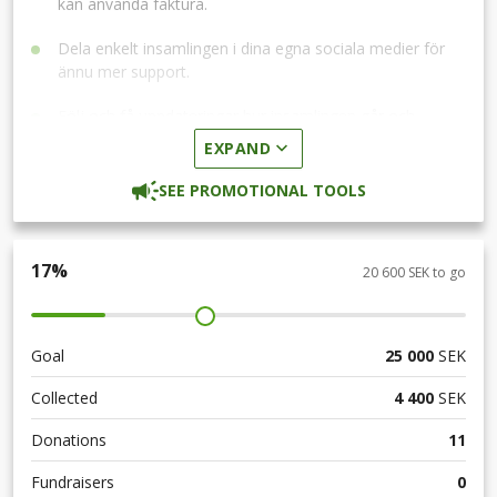
kan använda faktura.
Dela enkelt insamlingen i dina egna sociala medier för
ännu mer support.
Följ och få uppdateringar hur insamlingen går och
senaste nytt.
EXPAND
SEE PROMOTIONAL TOOLS
17
%
20 600 SEK to go
Goal
25 000
SEK
Collected
4 400
SEK
Donations
11
Fundraisers
0