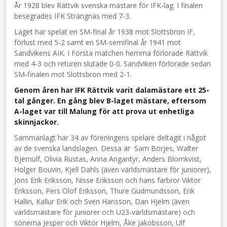
År 1928 blev Rättvik svenska mästare för IFK-lag. I finalen
besegrades IFK Strängnäs med 7-3.
Laget har spelat en SM-final år 1938 mot Slottsbron IF,
förlust med 5-2 samt en SM-semifinal år 1941 mot
Sandvikens AIK. I Första matchen hemma förlorade Rättvik
med 4-3 och returen slutade 0-0. Sandviken förlorade sedan
SM-finalen mot Slottsbron med 2-1.
Genom åren har IFK Rättvik varit dalamästare ett 25-
tal gånger. En gång blev B-laget mästare, eftersom
A-laget var till Malung för att prova ut enhetliga
skinnjackor.
Sammanlagt har 34 av föreningens spelare deltagit i något
av de svenska landslagen. Dessa är Sam Börjes, Walter
Bjernulf, Olivia Rustas, Anna Angantyr, Anders Blomkvist,
Holger Bouvin, Kjell Dahls (även världsmästare för juniorer),
Jöns Erik Eriksson, Nisse Eriksson och hans farbror Viktor
Eriksson, Pers Olof Eriksson, Thure Gudmundsson, Erik
Hallin, Kallur Erik och Sven Hansson, Dan Hjelm (även
världsmästare för juniorer och U23-världsmästare) och
sönerna Jesper och Viktor Hjelm, Åke Jakobsson, Ulf