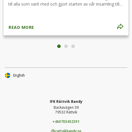
till alla som varit med och gjort starten av vår insamling till
en succé. Första delmålet är redan nått och nu siktar vi mot
nästa delmål och utlottningen av en signerad matchtröja!
READ MORE
English
IFK Rättvik Bandy
Backavägen 39
79532 Rättvik
+460703452591
ifkrattvikbandy.se