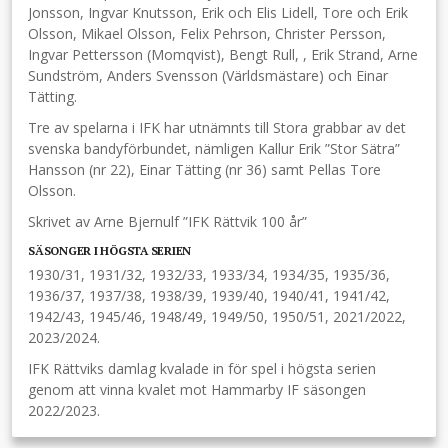
Jonsson, Ingvar Knutsson, Erik och Elis Lidell, Tore och Erik
Olsson, Mikael Olsson, Felix Pehrson, Christer Persson,
Ingvar Pettersson (Momqvist), Bengt Rull, , Erik Strand, Arne
Sundström, Anders Svensson (Världsmästare) och Einar
Tätting.
Tre av spelarna i IFK har utnämnts till Stora grabbar av det
svenska bandyförbundet, nämligen Kallur Erik ”Stor Sätra”
Hansson (nr 22), Einar Tätting (nr 36) samt Pellas Tore
Olsson.
Skrivet av Arne Bjernulf ”IFK Rättvik 100 år”
SÄSONGER I HÖGSTA SERIEN
1930/31, 1931/32, 1932/33, 1933/34, 1934/35, 1935/36,
1936/37, 1937/38, 1938/39, 1939/40, 1940/41, 1941/42,
1942/43, 1945/46, 1948/49, 1949/50, 1950/51, 2021/2022,
2023/2024.
IFK Rättviks damlag kvalade in för spel i högsta serien
genom att vinna kvalet mot Hammarby IF säsongen
2022/2023.