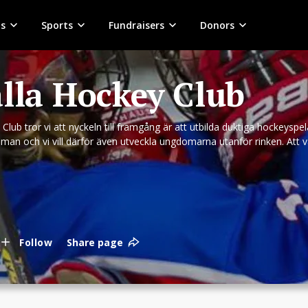
s
Sports
Fundraisers
Donors
älla Hockey Club
y Club tror vi att nyckeln till framgång är att utbilda duktiga hockeys
sman och vi vill därför även utveckla ungdomarna utanför rinken. Att v
ar nytta av hela livet och vi arbetar därför aktivt med att utbilda vå
Follow
Share page