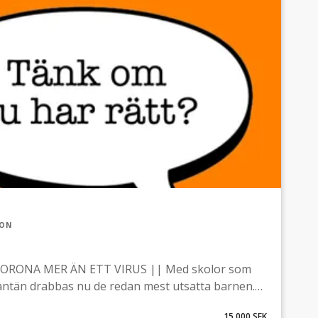
ION
ORONA MER ÄN ETT VIRUS || Med skolor som
rantän drabbas nu de redan mest utsatta barnen.
nella familjer, missbruk, psykosociala problem,
15 000 SEK