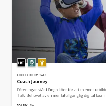
LOCKER ROOM TALK
Coach Journey
Föreningar står i långa köer för att ta emot utbi
Talk. Behovet av en mer lättillgänglig digital lösn
enbart består av ett peer-to-peer program ökar 
500 SEK
5
%