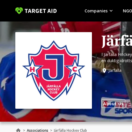
Companies
NGO
Järf
I Järfälla Hocke
en duktig idrott
egenskaper man h
Järfälla
About us
>
Associations
>
Järfälla Hockey Club