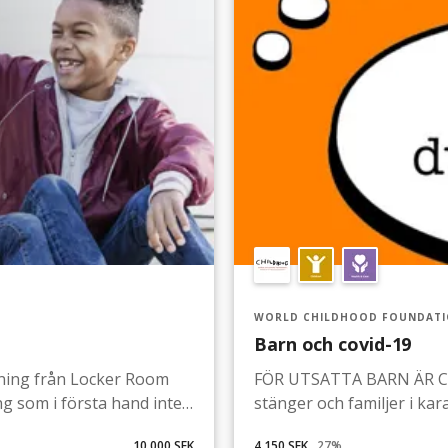
WORLD CHILDHOOD FOUNDAT
Barn och covid-19
ldning från Locker Room
FÖR UTSATTA BARN ÄR C
ing som i första hand inte
stänger och familjer i ka
kraftigt. Ett momentum
De som lever i dysfunktio
10 000 SEK
4 150 SEK
27
%