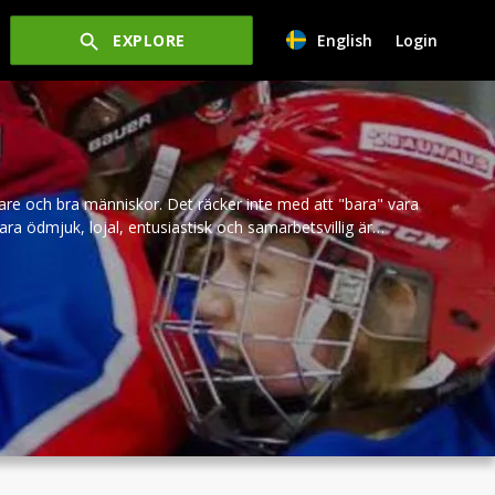
EXPLORE
English
Login
pelare och bra människor. Det räcker inte med att "bara" vara
ara ödmjuk, lojal, entusiastisk och samarbetsvillig är
ra ungdomar i den riktningen.