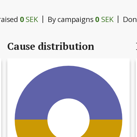
raised
0
SEK
By campaigns
0
SEK
Don
Cause distribution