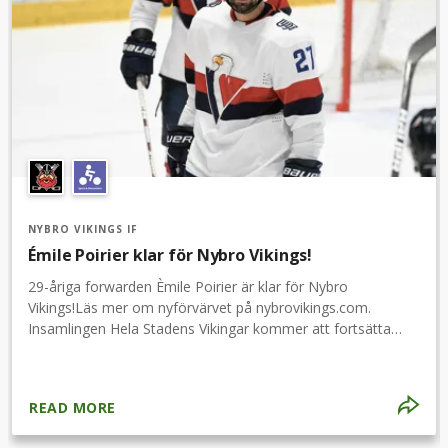
NYBRO VIKINGS IF
Émile Poirier klar för Nybro Vikings!
29-åriga forwarden Èmile Poirier är klar för Nybro
Vikings!Läs mer om nyförvärvet på nybrovikings.com.
Insamlingen Hela Stadens Vikingar kommer att fortsätta
månaden ut och nu gör vi allt i vår makt för att nå 400 000
innan den 30 juni!
READ MORE