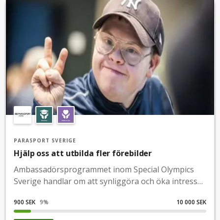
PARASPORT SVERIGE
Hjälp oss att utbilda fler förebilder
Ambassadörsprogrammet inom Special Olympics
Sverige handlar om att synliggöra och öka intresset
för idrott för personer med intellektuell
900 SEK
9
%
10 000 SEK
funktionsnedsättning. Programmet utbildar unga
idrottare till starka ledare och förebilder för att få