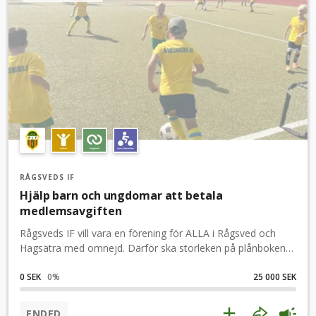
RÅGSVEDS IF
Hjälp barn och ungdomar att betala
medlemsavgiften
Rågsveds IF vill vara en förening för ALLA i Rågsved och
Hagsätra med omnejd. Därför ska storleken på plånboken
inte vara ett hinder för att spela fotboll hos oss. Trots att vi
valt att hålla nere avgifterna är det flera som har svårt att
0 SEK
0
%
25 000 SEK
kunna betala. Nu har du din chans att stötta dessa barn och
ungdomar till att få hålla på med sporten de älskar. Var med
ENDED