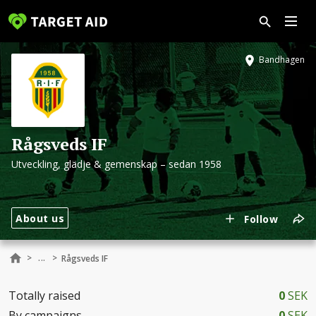
Bandhagen
Rågsveds IF
Utveckling, glädje & gemenskap – sedan 1958
About us
Follow
...
>
>
Rågsveds IF
Totally raised
0
SEK
By campaigns
0
SEK