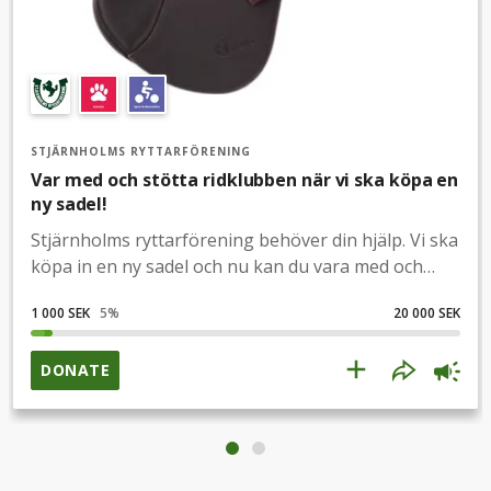
STJÄRNHOLMS RYTTARFÖRENING
Var med och stötta ridklubben när vi ska köpa en
ny sadel!
Stjärnholms ryttarförening behöver din hjälp. Vi ska
köpa in en ny sadel och nu kan du vara med och
dela ditt engagemang genom att ge en gåva som
1 000 SEK
5
%
20 000 SEK
går till denna sadel.Vårt mål är att få ihop 20.000 kr
tillsammans! Inget bidrag är för litet och vi vill gärna
få din hjälp att dela vår insamling i dina egna sociala
DONATE
medier. Tillsammans är vi starka!