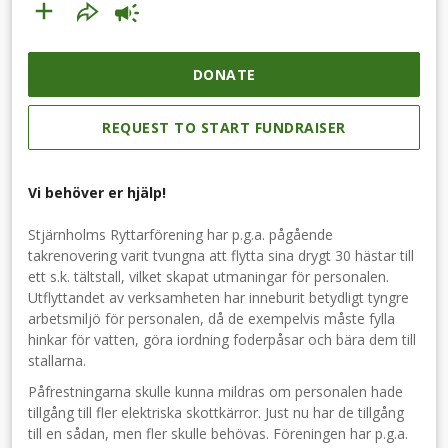
DONATE
REQUEST TO START FUNDRAISER
Vi behöver er hjälp!
Stjärnholms Ryttarförening har p.g.a. pågående
takrenovering varit tvungna att flytta sina drygt 30 hästar till
ett s.k. tältstall, vilket skapat utmaningar för personalen.
Utflyttandet av verksamheten har inneburit betydligt tyngre
arbetsmiljö för personalen, då de exempelvis måste fylla
hinkar för vatten, göra iordning foderpåsar och bära dem till
stallarna.
Påfrestningarna skulle kunna mildras om personalen hade
tillgång till fler elektriska skottkärror. Just nu har de tillgång
till en sådan, men fler skulle behövas. Föreningen har p.g.a.