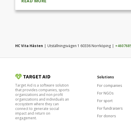
READ MORE
lojal och bra tränad kille med sina styrkor i det off
stark och skicklig med pucken där han bådekan a
sätta upp medspelare, säger sportchef Jesper Sa
matcher 11 mål 19 assist i Hockeyettan säsongen 2
poäng på 215 matcher i Hockeyettan under 8 säso
5 matcher för AIK i Hockeyallsvenskan.
HC Vita Hästen
Utställningsvägen 1 60336 Norrköping
+460768
Solutions
Target Aid is a software solution
For companies
that provides companies, sports
For NGOs
organizations and non profit
organizations and individuals an
For sport
ecosystem where they can
For fundraisers
connect to generate social
impact and return on
For donors
engagement.