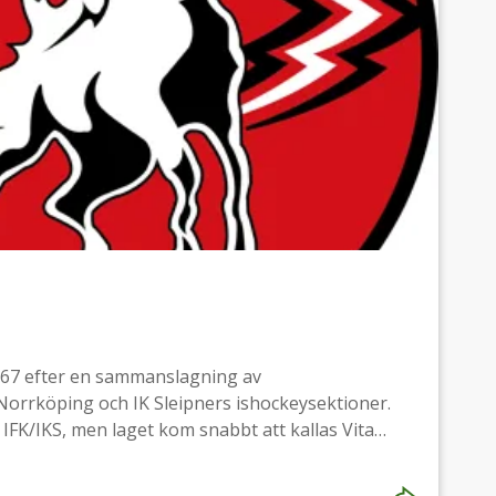
967 efter en sammanslagning av
Norrköping och IK Sleipners ishockeysektioner.
FK/IKS, men laget kom snabbt att kallas Vita
gen var att IFK Norrköping spelade i vita tröjor
s häst i den nordiska mytologin. Smeknamnet blev