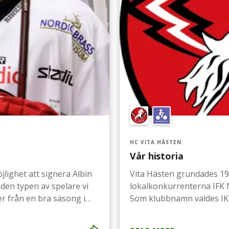
HC VITA HÄSTEN
Vår historia
lighet att signera Albin
Vita Hästen grundades 1
en typen av spelare vi
lokalkonkurrenterna IFK 
r från en bra säsong i
Som klubbnamn valdes IK I
ch. 2017/2018 spelade han
Hästen i folkmun.Anlednin
Hockeyallsvenskan. En
och att Sleipner var Oden