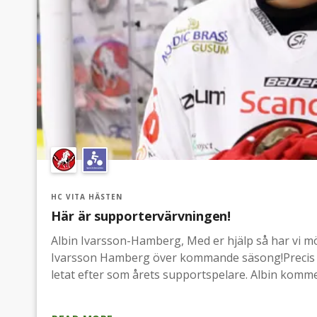
HC VITA HÄSTEN
Här är supportervärvningen!
Albin Ivarsson-Hamberg, Med er hjälp så har vi möj
Ivarsson Hamberg över kommande säsong!Precis d
letat efter som årets supportspelare. Albin komme
NyköpingDär han gjorde i snitt en poäng per mat
med oss i Vita Hästen och gjorde då 13 matcher i 