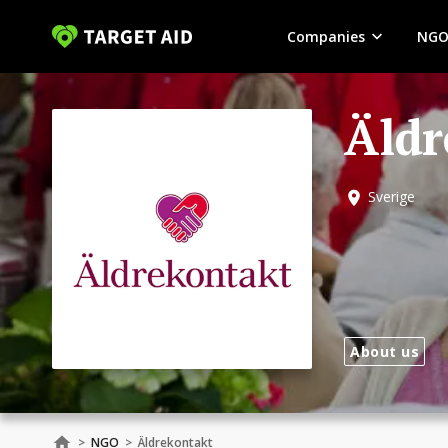
Companies
NGO
Äldr
Sverige
About us
>
NGO
>
Äldrekontakt