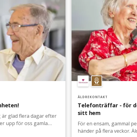
ÄLDREKONTAKT
mheten!
Telefonträffar - för 
sitt hem
ler upp för oss gamla.
För en ensam, gammal per
händer på flera veckor. Äldrekontakt ger ger ensamma äldre som inte