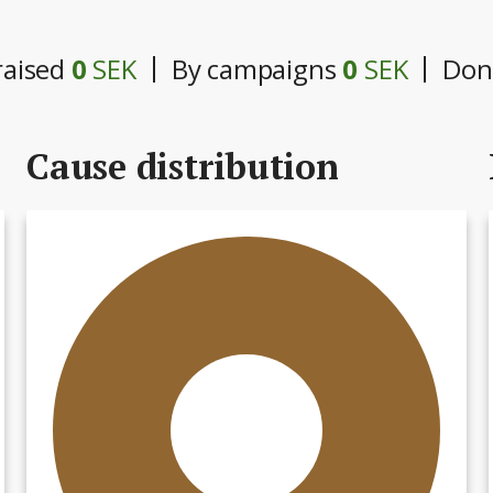
raised
0
SEK
By campaigns
0
SEK
Don
Cause distribution