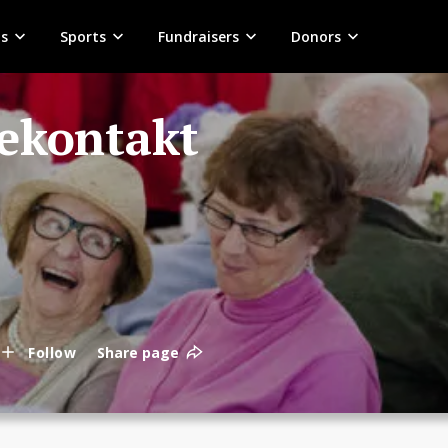
s
Sports
Fundraisers
Donors
ekontakt
Follow
Share page