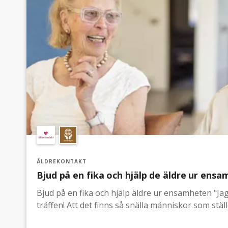
ÄLDREKONTAKT
Bjud på en fika och hjälp de äldre ur ensa
Bjud på en fika och hjälp äldre ur ensamheten "Jag är glad flera dagar efter
träffen! Att det finns så snälla människor som stäl
Tack snälla ni, tur att ni finns!" Orden kommer ifrån en av Äldrekontakts