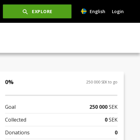
EXPLORE
English
Login
0
%
250 000 SEK to go
Goal
250 000
SEK
Collected
0
SEK
Donations
0