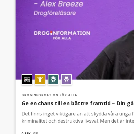
DROGINFORMATION FÖR ALLA
Ge en chans till en bättre framtid – Din gå
Det finns inget viktigare än att skydda våra unga 
kriminalitet och destruktiva livsval. Men det är in
hur allvarliga konsekvenserna kan vara. Här komme
0 SEK
0
%