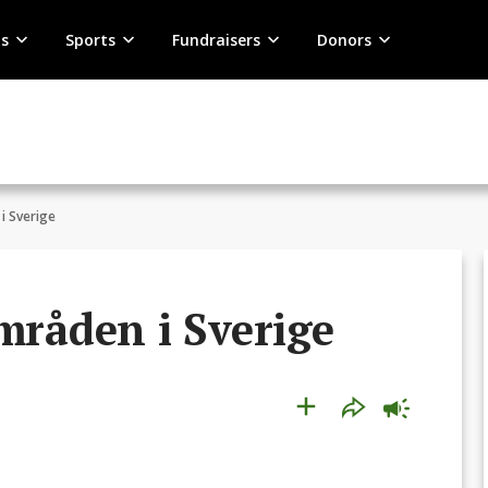
s
Sports
Fundraisers
Donors
i Sverige
mråden i Sverige