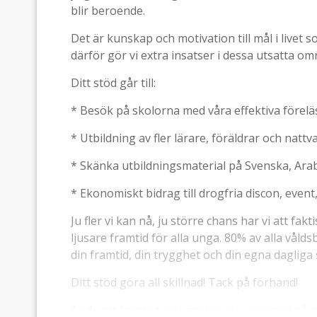
blir beroende.
Det är kunskap och motivation till mål i livet 
därför gör vi extra insatser i dessa utsatta om
Ditt stöd går till:
* Besök på skolorna med våra effektiva förel
* Utbildning av fler lärare, föräldrar och natt
* Skänka utbildningsmaterial på Svenska, Arabi
* Ekonomiskt bidrag till drogfria discon, event,
Ju fler vi kan nå, ju större chans har vi att fa
ljusare framtid för alla unga. 80% av alla våld
din framtid, din trygghet och din egna dagliga 
Ditt stöd göra all skillnad! Tack på förhand!
Är du ett företag och önskar att vara med på