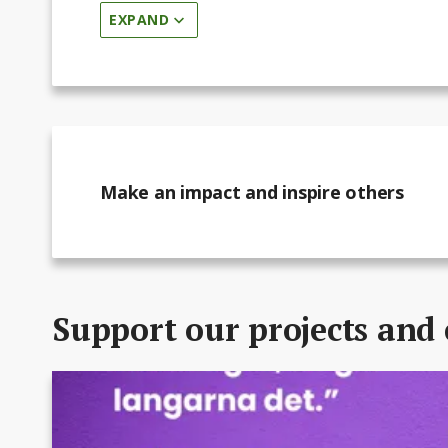
direkt på julia@droginformation.nu för mer i
EXPAND
Make an impact and inspire others
Support our projects and 