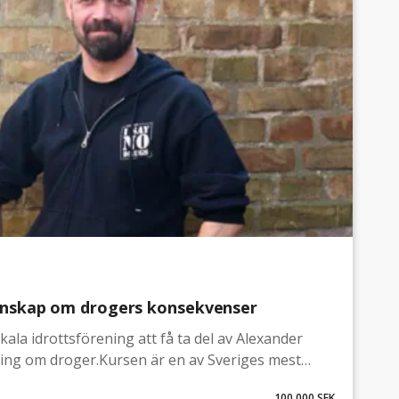
unskap om drogers konsekvenser
ala idrottsförening att få ta del av Alexander
ing om droger.Kursen är en av Sveriges mest
ga. Föreningen får tillgång till föreläsningen
100 000 SEK