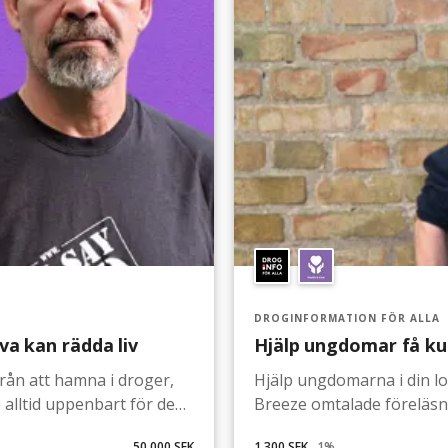
DROGINFORMATION FÖR ALLA
va kan rädda liv
Hjälp ungdomar få k
från att hamna i droger,
Hjälp ungdomarna i din lok
te alltid uppenbart för dem
Breeze omtalade föreläsn
r vi in i bilden. Genom
sedda föreläsningar för un
50 000 SEK
1 300 SEK
1
%