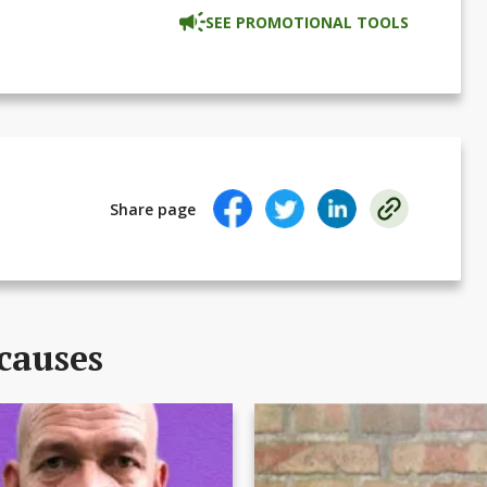
nformation och upplägg.
SEE PROMOTIONAL TOOLS
Share page
causes