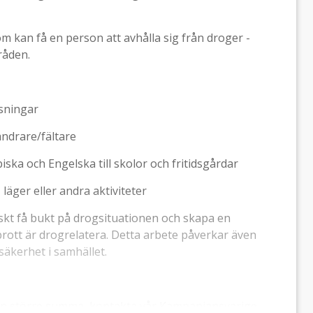
som kan få en person att avhålla sig från droger -
råden.
äsningar
vandrare/fältare
ska och Engelska till skolor och fritidsgårdar
 läger eller andra aktiviteter
ktiskt få bukt på drogsituationen och skapa en
sbrott är drogrelatera. Detta arbete påverkar även
säkerhet i samhället.
 en större summa, kontakta vår Kampanjansvarige