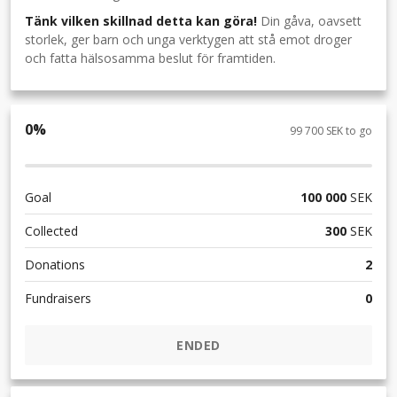
Tänk vilken skillnad detta kan göra!
Din gåva, oavsett
storlek, ger barn och unga verktygen att stå emot droger
och fatta hälsosamma beslut för framtiden.
0
%
99 700 SEK to go
Goal
100 000
SEK
Collected
300
SEK
Donations
2
Fundraisers
0
ENDED