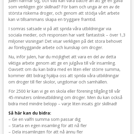
Julen närmar sig, och vad kan vara bättre än att ge en gåva
som verkligen gör skillnad? För barn och unga är en av de
största riskerna droger, och genom att stödja vårt arbete
kan vi tillsammans skapa en tryggare framtid.
I somras satsade vi på att sprida våra utbildningar via
sociala medier, och responsen har varit fantastisk – över 1,3
miljoner visningar! Det visar verkligen på det stora behovet
av förebyggande arbete och kunskap om droger.
Nu, inför julen, har du möjlighet att vara en del av detta
viktiga arbete genom att ge en julgåva till vår insamling.
Oavsett om du kan bidra med en liten eller större summa,
kommer ditt bidrag hjälpa oss att sprida våra utbildningar
om droger till fler skolor, ungdomar och samhällen.
För 2500 kr kan vi ge en skola eller förening tillgång till vår
45-minuters onlineutbildning om droger. Men du kan också
bidra med mindre belopp – varje liten insats gör skillnad!
Så här kan du bidra:
– Ge en valfri summa som passar dig
– Starta en egen insamling för att nå fler
– Dela insamlingen för att nå ännu fler