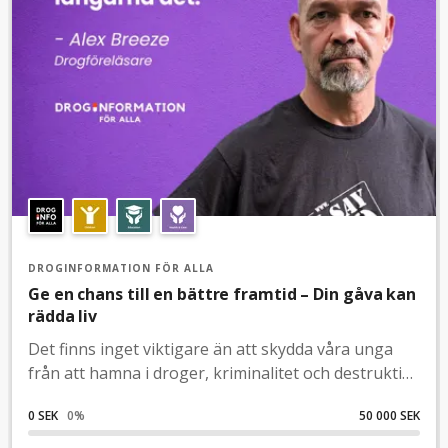
DROGINFORMATION FÖR ALLA
Ge en chans till en bättre framtid – Din gåva kan
rädda liv
Det finns inget viktigare än att skydda våra unga
från att hamna i droger, kriminalitet och destruktiva
livsval. Men det är inte alltid uppenbart för dem hur
0 SEK
0
%
50 000 SEK
allvarliga konsekvenserna kan vara. Här kommer vi
in i bilden. Genom utbildning kan vi ge dem en chans