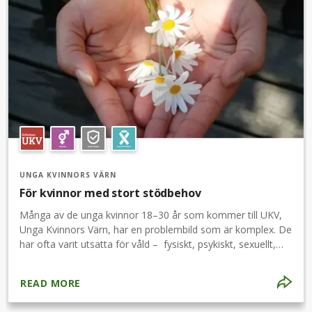
UNGA KVINNORS VÄRN
För kvinnor med stort stödbehov
Många av de unga kvinnor 18–30 år som kommer till UKV,
Unga Kvinnors Värn, har en problembild som är komplex. De
har ofta varit utsatta för våld – fysiskt, psykiskt, sexuellt,
ekonomiskt – under lång tid. Problem med tillit, depression,
posttraumatiskt stressyndrom och självskadebeteende är
READ MORE
vanligt bland kvinnorna.UKV har resurser och kompetens att
ta hand om dessa kvinnor och utgår alltid från varje individs