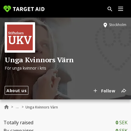
Stockholm
Unga Kvinnors Värn
För unga kvinnor i kris
About us
Follow
...
>
>
Unga Kvinnors Värn
Totally raised
0
SEK
By campaigns
0
SEK