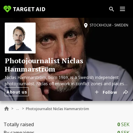
STOCKHOLM - SWEDEN
Photojournalist Niclas
Hammarström
Niclas Hammarström, born 1969, is a Swedish independent
photojournalist. Niclas often work in conflict zones and places
where people are suffering. His pictures has been awarded in
About us
Follow
Sweden and internationally. Niclas strongly believe that
journalistic work can make a difference.
...
>
>
Photojournalist Niclas Hammarström
Totally raised
0
SEK
By campaigns
0
SEK