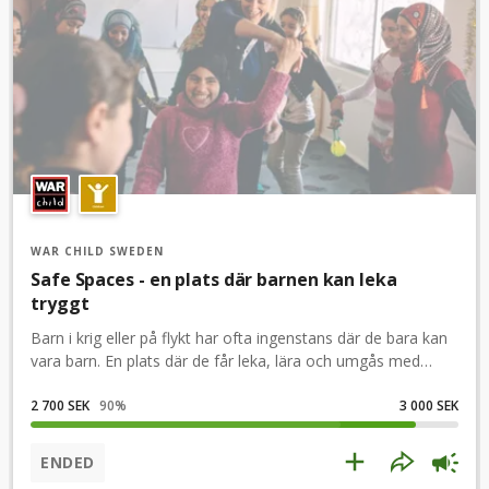
WAR CHILD SWEDEN
Safe Spaces - en plats där barnen kan leka
tryggt
Barn i krig eller på flykt har ofta ingenstans där de bara kan
vara barn. En plats där de får leka, lära och umgås med
andra. Till War Childs Safe Spaces kommer barn i olika åldrar
för att bearbeta trauman, få psykosocialt stöd och återigen
2 700 SEK
90
%
3 000 SEK
börja knyta sociala kontakter. Här kan barnen, ofta efter
långa perioder av hemska upplevelser, slappna av och åter
ENDED
träna på samspelet med andra. De blir gladare, lugnare och