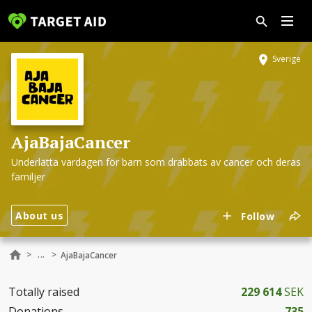
Sverige
AjaBajaCancer
Underlätta vardagen för barn som drabbats av cancer och deras
familjer
About us
Follow
...
>
>
AjaBajaCancer
Totally raised
229 614
SEK
Donations
735