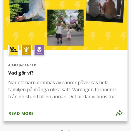
AJABAJACANCER
Vad gör vi?
När ett barn drabbas av cancer påverkas hela
familjen på många olika sätt. Vardagen förändras
från en stund till en annan. Det är där vi finns för
familjerna för att underlätta i deras nya vardag.Vi
stöttar familjerna ekonomiskt med olika
READ MORE
presentkort på
exempelvis:MatKläderHotellövernattningarAktivitet