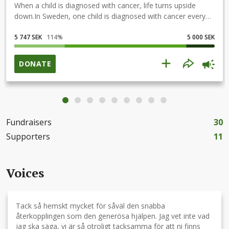
When a child is diagnosed with cancer, life turns upside
down.In Sweden, one child is diagnosed with cancer every
day, and around 750–800 children are treated for various
types of cancer every year. The average treatment time is
5 747 SEK
114
%
5 000 SEK
one year, which means that around 3,200 children and
adults are affected each year when a child is diagnosed with
DONATE
cancer. Support, care, and concrete measures are therefore
needed to make everyday life easier for everyone
affected.AjaBajaCancer is a non-profit organization in
Sweden that makes everyday life easier for families living
with childhood cancer. We offer families financial,
Fundraisers
30
psychological, and social support through, for example, gift
cards for food, tickets to events, or counseling.
Supporters
11
Voices
Tack så hemskt mycket för såväl den snabba
återkopplingen som den generösa hjälpen. Jag vet inte vad
jag ska säga, vi är så otroligt tacksamma för att ni finns