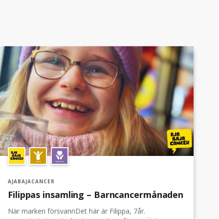
AJABAJACANCER
A
Filippas insamling – Barncancermånaden
P
När marken försvannDet här är Filippa, 7år.
A