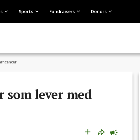
s
Sports
Fundraisers
Donors
arncancer
er som lever med