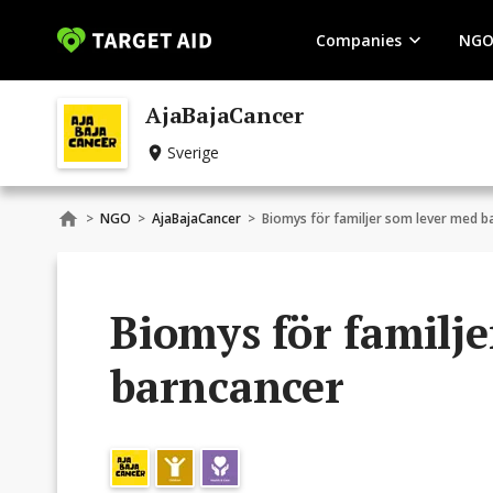
Companies
NGO
AjaBajaCancer
Sverige
>
NGO
>
AjaBajaCancer
>
Biomys för familjer som lever med b
Biomys för familj
barncancer