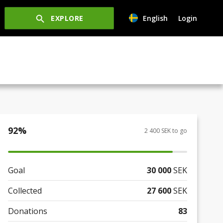
EXPLORE
English
Login
92
%
2 400 SEK to go
Goal
30 000
SEK
Collected
27 600
SEK
Donations
83