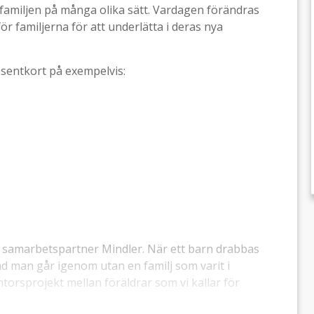
familjen på många olika sätt. Vardagen förändras
för familjerna för att underlätta i deras nya
esentkort på exempelvis:
r samarbetspartner Mindler. När ett barn drabbas
ad man går igenom utan en familj som varit i
ntorsprojekt mellan föräldrar som vi kallar för