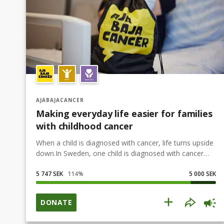
AJABAJACANCER
Making everyday life easier for families
with childhood cancer
When a child is diagnosed with cancer, life turns upside
down.In Sweden, one child is diagnosed with cancer
every day, and around 750–800 children are treated for
various types of cancer every year. The average
5 747 SEK
114
%
5 000 SEK
treatment time is one year, which means that around
3,200 children and adults are affected each year when
DONATE
a child is diagnosed with cancer. Support, care, and
concrete measures are therefore needed to make