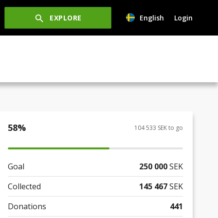
EXPLORE
English
Login
58
%
104 533 SEK to go
Goal
250 000
SEK
Collected
145 467
SEK
Donations
441