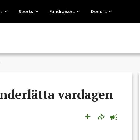
s
Sports
Fundraisers
Donors
n
nderlätta vardagen