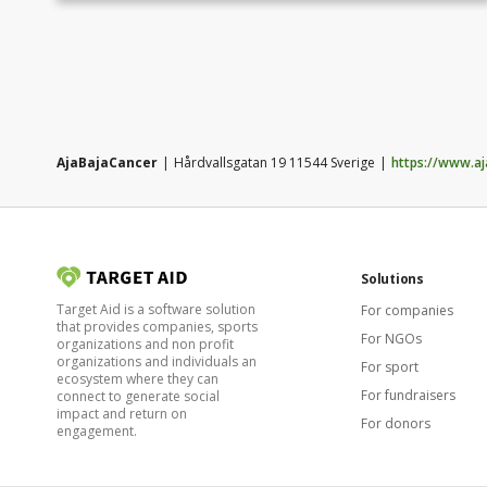
everyday life easier for everyone
affected.AjaBajaCancer is a non-profit organization in
Sweden that makes everyday life easier for families
living with childhood cancer. We offer families financial,
psychological, and social support through, for example,
gift cards for food, tickets to events, or counseling.
AjaBajaCancer
Hårdvallsgatan 19 11544 Sverige
https://www.aj
Solutions
Target Aid is a software solution
For companies
that provides companies, sports
For NGOs
organizations and non profit
organizations and individuals an
For sport
ecosystem where they can
For fundraisers
connect to generate social
impact and return on
For donors
engagement.