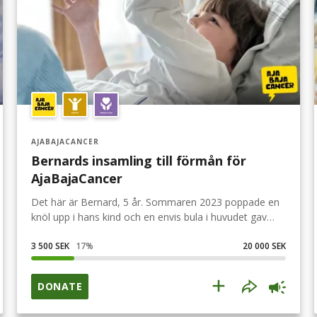
AJABAJACANCER
Bernards insamling till förmån för
AjaBajaCancer
Det här är Bernard, 5 år. Sommaren 2023 poppade en
knöl upp i hans kind och en envis bula i huvudet gav
inte vika. I augusti gick vi till slut till vårdcentralen men
tänkte att det var nog inget eftersom han var så pigg.
3 500 SEK
17
%
20 000 SEK
Som i en feberdröm vaknar vi upp en
fredagseftermiddag efter 2 veckor av otaliga
DONATE
undersökningar och små färgglada plåster över hela
hans kropp med orden INGEN ska behöva höra