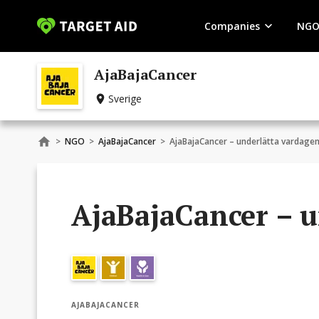
Companies
NGO
AjaBajaCancer
Sverige
>
NGO
>
AjaBajaCancer
>
AjaBajaCancer – underlätta vardage
AjaBajaCancer – u
AJABAJACANCER