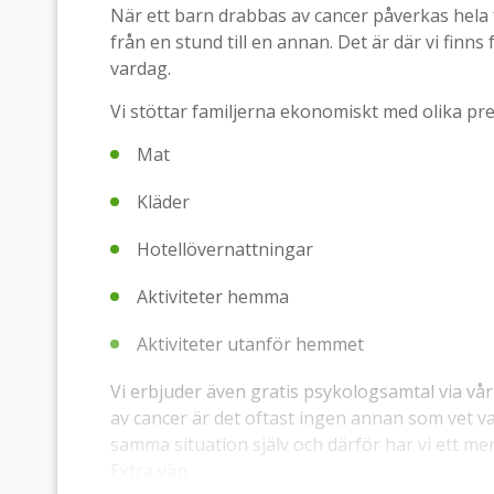
När ett barn drabbas av cancer påverkas hela 
från en stund till en annan. Det är där vi finns 
vardag.
Vi stöttar familjerna ekonomiskt med olika pr
Mat
Kläder
Hotellövernattningar
Aktiviteter hemma
Aktiviteter utanför hemmet
Vi erbjuder även gratis psykologsamtal via vå
av cancer är det oftast ingen annan som vet v
samma situation själv och därför har vi ett me
Extra vän.